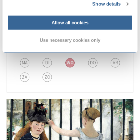
Show details
Lekker Tekenen A
Allow all cookies
De Baerne
Use necessary cookies only
Tekenen is fijn. Tekenen is leuk...en je hebt er haast niets
voor nodig! Met een velletje papier, wat...
MA
DI
WO
DO
VR
ZA
ZO