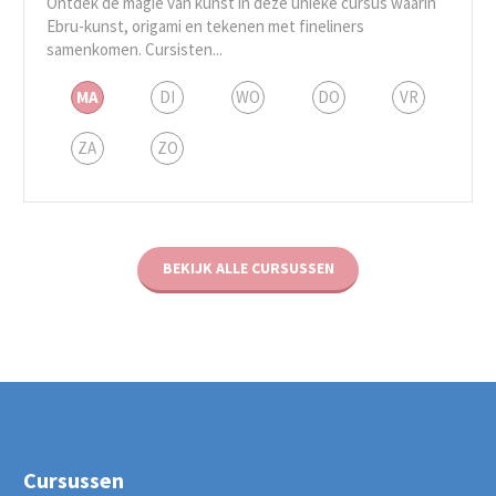
Ontdek de magie van kunst in deze unieke cursus waarin
Ebru-kunst, origami en tekenen met fineliners
samenkomen. Cursisten...
MA
DI
WO
DO
VR
ZA
ZO
BEKIJK ALLE CURSUSSEN
Cursussen