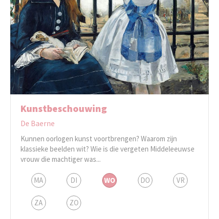
Kunstbeschouwing
De Baerne
Kunnen oorlogen kunst voortbrengen? Waarom zijn
klassieke beelden wit? Wie is die vergeten Middeleeuwse
vrouw die machtiger was...
MA
DI
WO
DO
VR
ZA
ZO