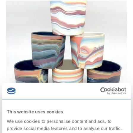
Keramiek
This website uses cookies
De Baerne
We use cookies to personalise content and ads, to
In deze cursus kun je kennis maken met klei en de
provide social media features and to analyse our traffic.
verschillende technieken die daarbij horen. De