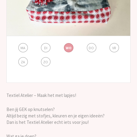
MA
DI
WO
DO
VR
ZA
ZO
Textiel Atelier – Maak het met lapjes!
Ben jij GEK op knutselen?
Altijd bezig met stofjes, kleuren en je eigen ideeën?
Dan is het Textiel Atelier echt iets voor jou!
Wat ga je doen?