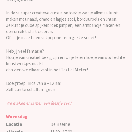
In deze super creatieve cursus ontdek je wat je allemaal kunt
maken met naald, draad en lapjes stof, borduursels en linten.
Je kunt je oude spijkerbroek pimpen, een armbandje maken en
een uniek t-shirt creëren.
Of . . . je maakt een sokpop met een gekke snoet!
Heb jij veel fantasie?
Hou je van creatief bezig zijn en wil je leren hoe je van stof echte
kunstwerkjes maakt….
dan zien we elkaar vast in het Textiel Atelier!
Doelgroep : kids van 8 – 12 jaar
Zelf aan te schaffen : geen
We maken er samen een feestje van!
Woensdag
Locatie
De Baerne
Tijdstip
15:30 - 17:00