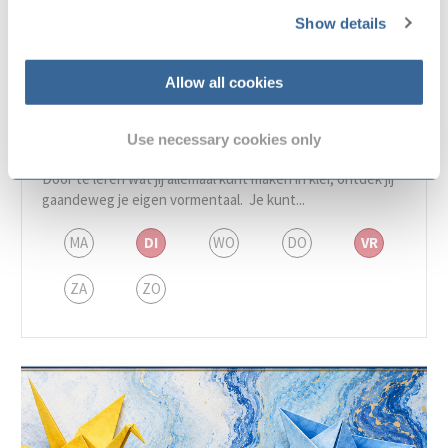
Show details
Allow all cookies
De Wereld van Klei
Use necessary cookies only
De Baerne
Door te leren wat jij allemaal kunt maken in klei, ontdek jij
gaandeweg je eigen vormentaal. Je kunt...
MA
DI
WO
DO
VR
ZA
ZO