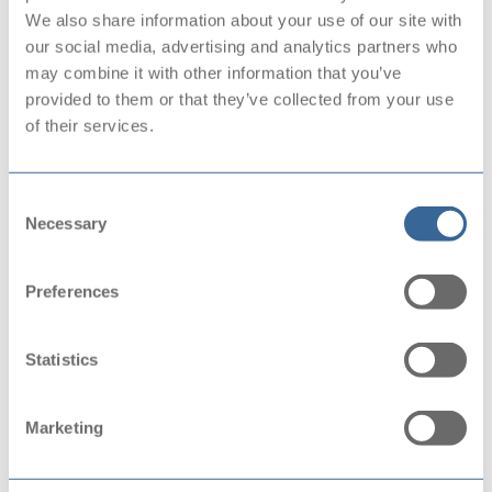
De Baerne
We also share information about your use of our site with
Fotograferen met je smartphone doen we allemaal. Soms
our social media, advertising and analytics partners who
ben je blij met het resultaat, maar als je op...
may combine it with other information that you’ve
provided to them or that they’ve collected from your use
MA
DI
WO
DO
VR
of their services.
ZA
ZO
Consent
Necessary
Selection
Preferences
Statistics
Marketing