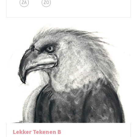
ZA
ZO
Lekker Tekenen B