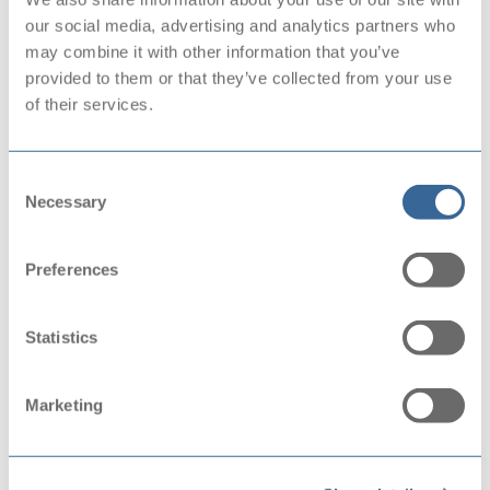
our social media, advertising and analytics partners who
may combine it with other information that you’ve
provided to them or that they’ve collected from your use
of their services.
Consent
Necessary
Selection
Preferences
Statistics
Tekenen : Expressies
De leerlingen krijgen uitleg over de anatomie van een
Marketing
gezicht en hoe bij deze expressies te tekenen. We...