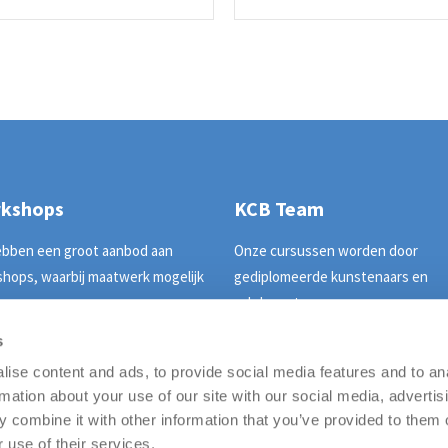
kshops
KCB Team
ebben een groot aanbod aan
Onze cursussen worden door
hops, waarbij maatwerk mogelijk
gediplomeerde kunstenaars en
vakdocenten gegeven.......
s
k alle workshops
Bekijk het KCB Team
ise content and ads, to provide social media features and to an
rmation about your use of our site with our social media, advertis
 combine it with other information that you’ve provided to them o
 use of their services.