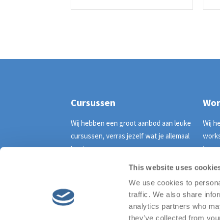
Cursussen
Wor
Wij hebben een groot aanbod aan leuke
Wij h
cursussen, verras jezelf wat je allemaal
works
kunt........
is........
This website uses cookie
Bekijk alle cursussen
Bekij
We use cookies to personal
traffic. We also share info
analytics partners who may
they’ve collected from your