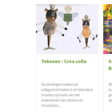
Tekenen : Crea colla
S
B
De leerlingen maken via
Me
collagetechnieken 1 of meerdere
ou
creaties op basis van het
g
waarnemen van vormen en
op
structuren....