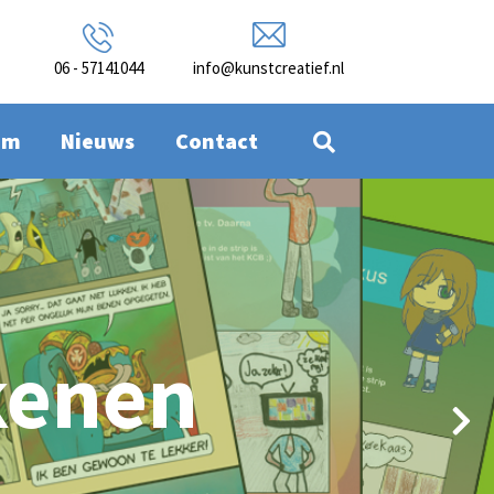
06 - 57141044
info@kunstcreatief.nl
am
Nieuws
Contact
kenen