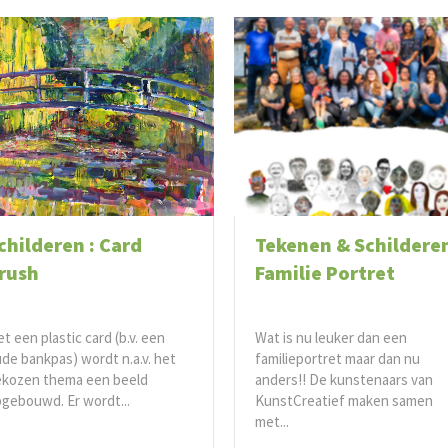
childeren : Card
Tekenen & Schildere
rush
Familie Portret
t een plastic card (b.v. een
Wat is nu leuker dan een
de bankpas) wordt n.a.v. het
familieportret maar dan nu
ekozen thema een beeld
anders!! De kunstenaars van
gebouwd. Er wordt...
KunstCreatief maken samen
met...