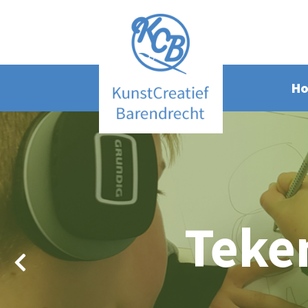
H
Teke