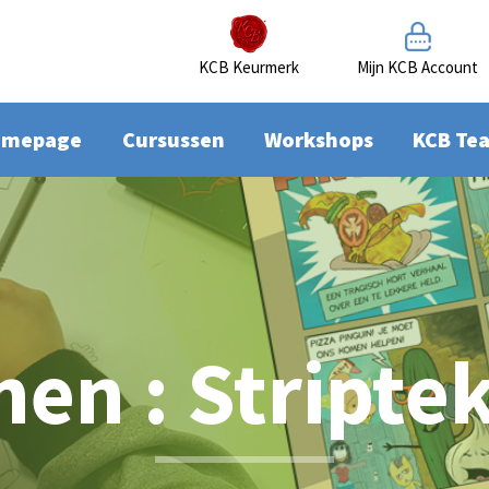
KCB Keurmerk
Mijn KCB Account
omepage
Cursussen
Workshops
KCB Te
nen : Stripte